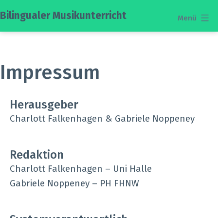
Zum
Bilingualer Musikunterricht
Menü
Inhalt
springen
Impressum
Herausgeber
Charlott Falkenhagen & Gabriele Noppeney
Redaktion
Charlott Falkenhagen – Uni Halle
Gabriele Noppeney – PH FHNW